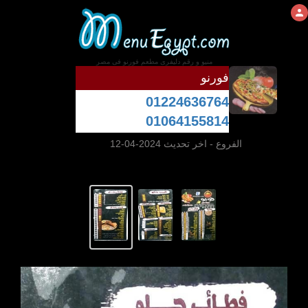
منيو و رقم دليفرى مطعم فورنو فى مصر
فورنو
01224636764
01064155814
الفروع
- اخر تحديث 2024-04-12