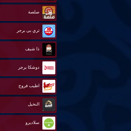
صلصة
ثري بى برجر
ذا شيف
دوشكا برجر
اطيب فروج
النخيل
سلاديرو