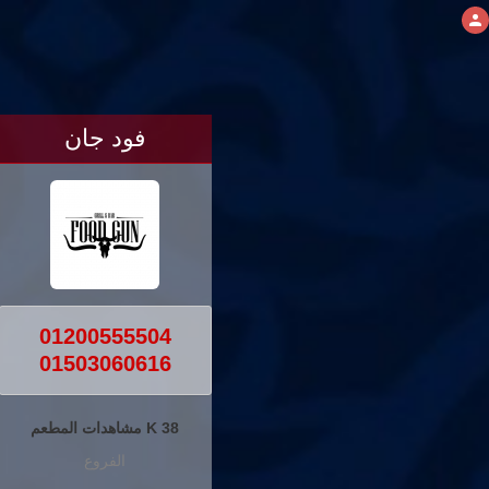
فود جان
01200555504
01503060616
38 K مشاهدات المطعم
الفروع