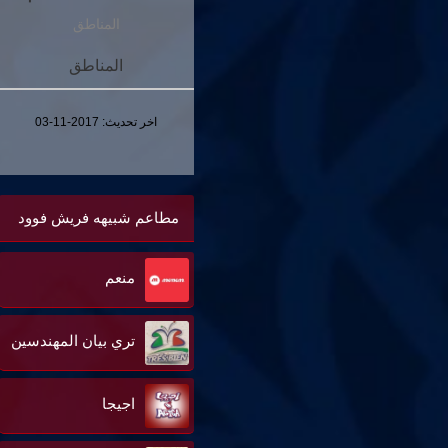
المناطق
المناطق
اخر تحديث:
2017-11-03
مطاعم شبيهه فريش فوود
منعم
تري بيان المهندسين
اجيجا