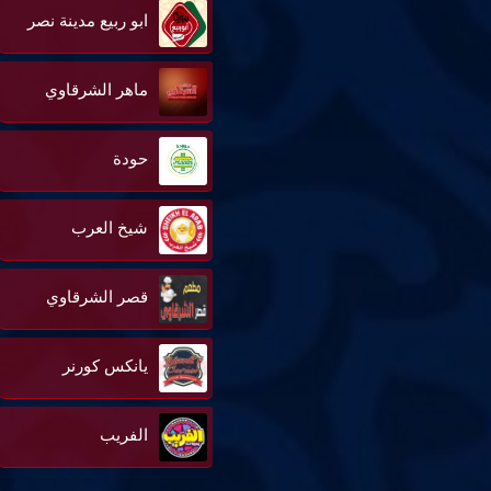
ابو ربيع مدينة نصر
ماهر الشرقاوي
حودة
شيخ العرب
قصر الشرقاوي
يانكس كورنر
الفريب