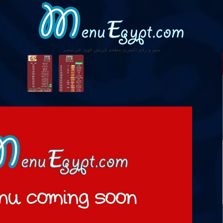
منيو و رقم دليفرى مطعم فريش فوود فى مصر