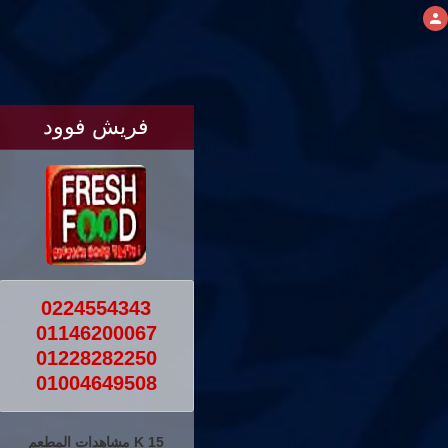
فريش فوود
0224554343
01146200067
01228282250
01004649508
15 K مشاهدات المطعم