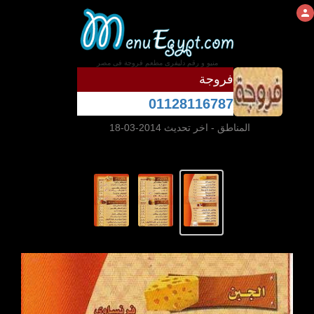
منيو و رقم دليفرى مطعم فروجة فى مصر
فروجة
01128116787
المناطق
- اخر تحديث 2014-03-18