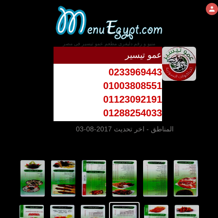
منيو و رقم دليفرى مطعم عمو تيسير فى مصر
عمو تيسير
0233969443
01003808551
01123092191
01288254033
المناطق
- اخر تحديث 2017-08-03