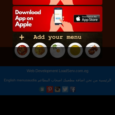
Web Development
LoadServ.com.eg
الرئيسية
من نحن
اضافة مطعمك
اصحاب المطاعم
menusaudia
English