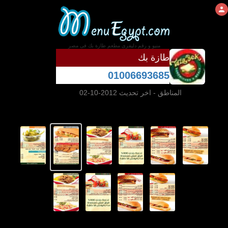
منيو و رقم دليفرى مطعم طازة بك فى مصر
طازة بك
01006693685
المناطق
- اخر تحديث 2012-10-02