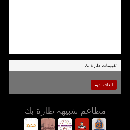
تقييمات طازة بك
اضافة تقيم
مطاعم شبيهه طازة بك