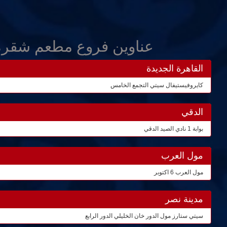
عناوين فروع مطعم شقرة
القاهرة الجديدة
كايروفيستيفال سيتي التجمع الخامس
الدقي
بوابة 1 نادي الصيد الدقي
مول العرب
مول العرب 6 اكتوبر
مدينة نصر
سيتي ستارز مول الدور خان الخليلي الدور الرابع