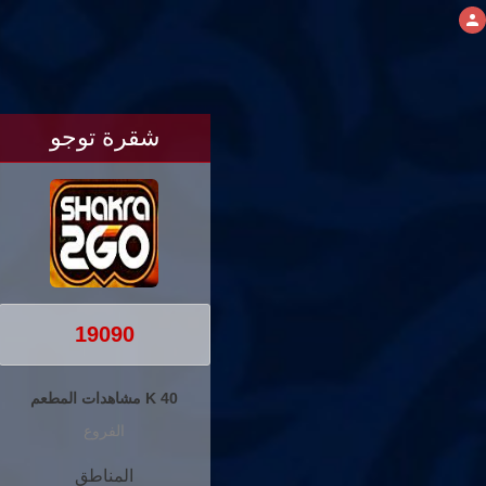
شقرة توجو
19090
40 K مشاهدات المطعم
الفروع
المناطق