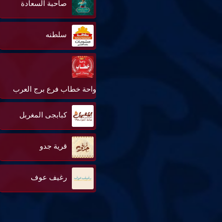
صاحبة السعادة
سلطنه
واحة خطاب فرع برج العرب
كبابجى المغربل
قرية جدو
رغيف عوف