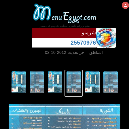
منيو و رقم دليفرى مطعم شرمبو فى مصر
شرمبو
25570976
المناطق
- اخر تحديث 2012-10-02