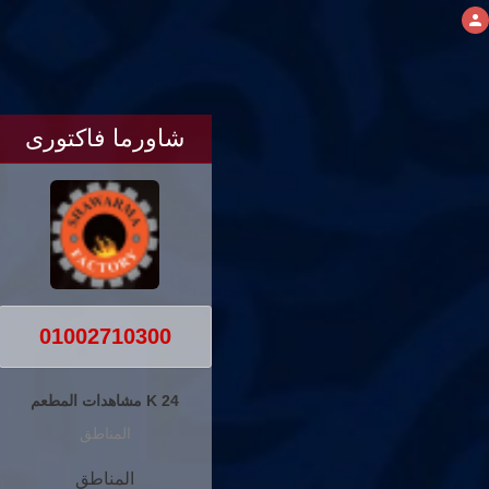
شاورما فاكتورى
01002710300
24 K مشاهدات المطعم
المناطق
المناطق