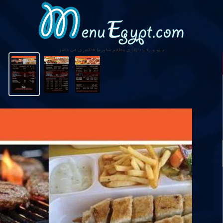
منيو و رقم دليفرى مطعم شاورما فاكتورى فى مصر