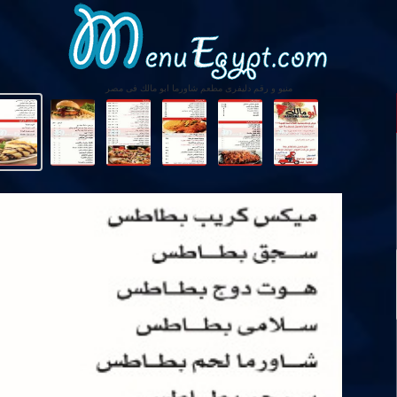
منيو و رقم دليفرى مطعم شاورما ابو مالك فى مصر