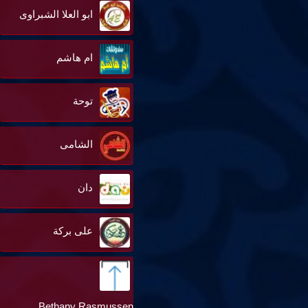
ابو العلا الشبراوى
ام هاشم
توحة
الشامى
دان
على بركة
Bethany Rasmussen