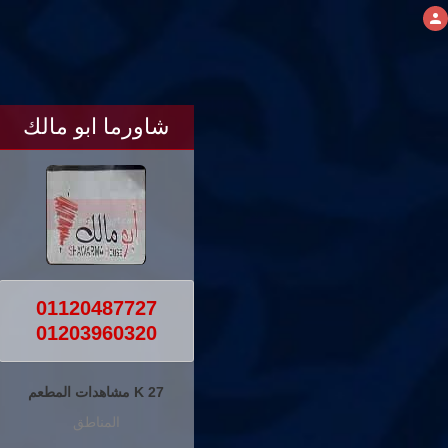
شاورما ابو مالك
01120487727
01203960320
27 K مشاهدات المطعم
المناطق