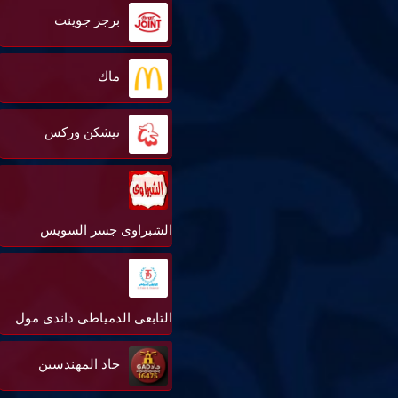
برجر جوينت
ماك
تيشكن وركس
الشبراوى جسر السويس
التابعى الدمياطى داندى مول
جاد المهندسين