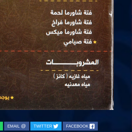
@
EMAIL
TWITTER
FACEBOOK