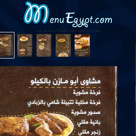
منيو و رقم دليفرى مطعم شاورما ابو مازن فى مصر