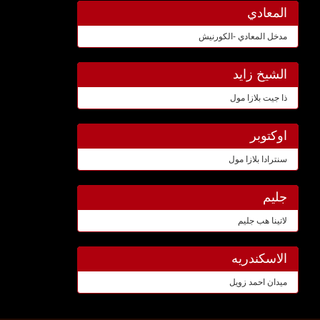
المعادي
مدخل المعادي -الكورنيش
الشيخ زايد
ذا جيت بلازا مول
اوكتوبر
سنترادا بلازا مول
جليم
لاتينا هب جليم
الاسكندريه
ميدان احمد زويل