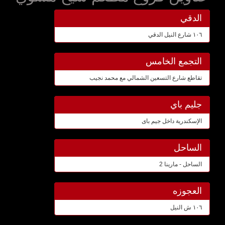
الدقي
١٠٦ شارع النيل الدقي
التجمع الخامس
تقاطع شارع التسعين الشمالي مع محمد نجيب
جليم باي
الإسكندرية داخل جيم باى
الساحل
الساحل - مارينا 2
العجوزه
١٠٦ ش النيل