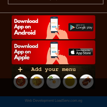
Web Development
LoadServ.com.eg