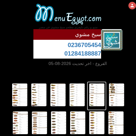
منيو و رقم دليفرى مطعم سيخ مشوي فى مصر
سيخ مشوي
0236705454
01284188887
الفروع
- اخر تحديث 2026-08-05