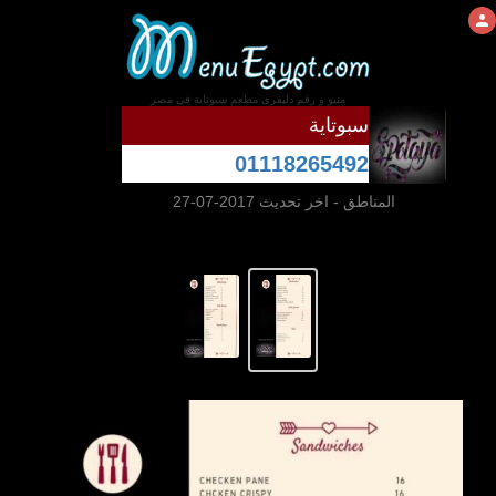
منيو و رقم دليفرى مطعم سبوتاية فى مصر
سبوتاية
01118265492
المناطق
- اخر تحديث 2017-07-27