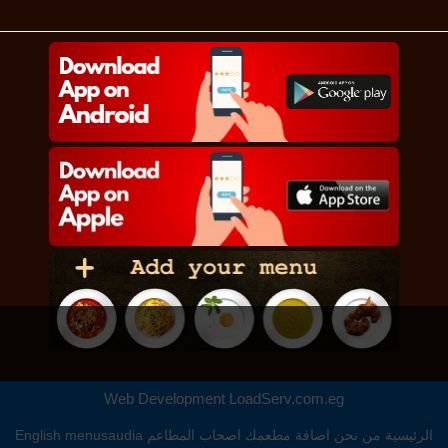
Web Development
LoadServ.com.eg
الرئيسية
من نحن
اضافة مطعمك
اصحاب المطاعم
menusaudia
English