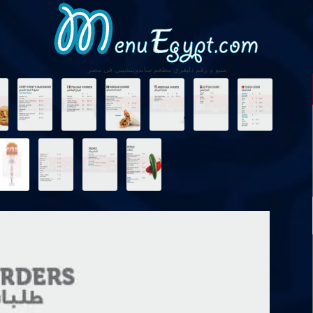
منيو و رقم دليفرى مطعم ساندويتشينى فى مصر