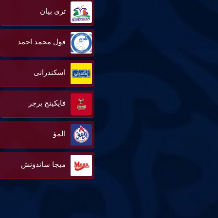
ترى بيان
فول محمد احمد
اسكندرانى
فايكينج برجر
المؤ
ميجا ساندوتش