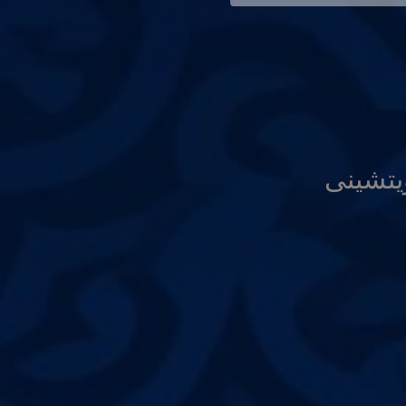
يتشينى