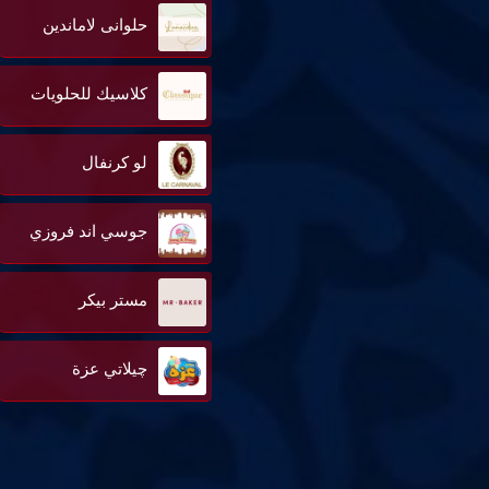
حلوانى لاماندين
كلاسيك للحلويات
لو كرنفال
جوسي اند فروزي
مستر بيكر
چيلاتي عزة