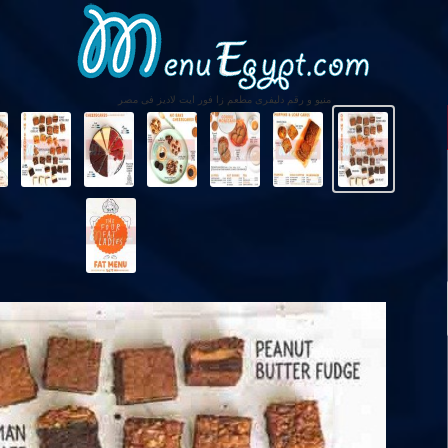
منيو و رقم دليفرى مطعم زا فور ايت لاديز فى مصر