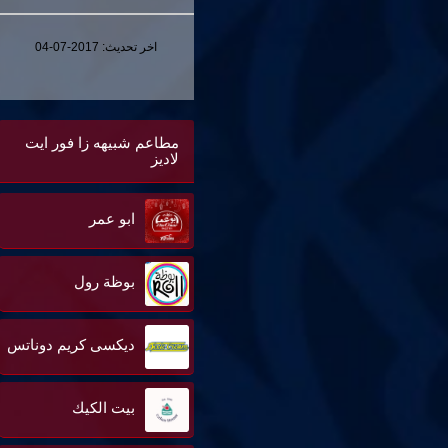
اخر تحديث:
2017-07-04
مطاعم شبيهه زا فور ايت
لاديز
ابو عمر
بوظة رول
ديكسى كريم دوناتس
بيت الكيك