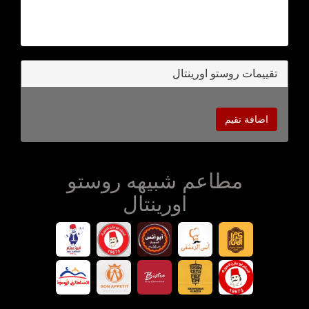
تقييمات روستو اورينتال
اضافة تقيم
مطاعم شبيهه روستو
اورينتال