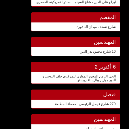
ابراج علي الدين ، شاع السينما ، سنتر الامريكية، الحصري
المقطم
شارع تسعة ، ميدان النافورة
المهندسين
10 شارع محمود بدر الدين
6 أكتوبر 2
الحي الثامن المحور الموازي للمركزي خلف التوحيد و
النور مول رويال بناء روستو
فيصل
279 شارع فيصل الرئيسي - محطة المطبعة
المهندسين
١٠ سور نادي الترسانه