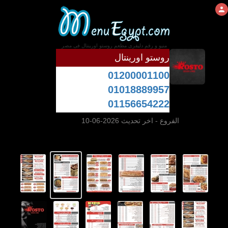
منيو و رقم دليفرى مطعم روستو اورينتال فى مصر
روستو اورينتال
01200001100
01018889957
01156654222
الفروع
- اخر تحديث 2026-06-10