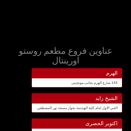
عناوين فروع مطعم روستو
اورينتال
الهرم
144 شارع الهرم بجانب مونجينى
الشيخ زايد
الحي الاول امام كلية الهندسة بجوار مسجد نور المصطفي
اكتوبر الحصرى