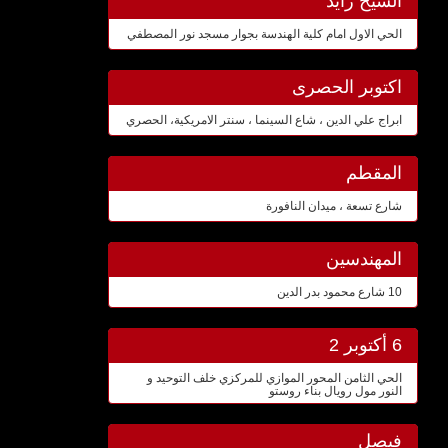
الشيخ زايد
الحي الاول امام كلية الهندسة بجوار مسجد نور المصطفي
اكتوبر الحصرى
ابراج علي الدين ، شاع السينما ، سنتر الامريكية، الحصري
المقطم
شارع تسعة ، ميدان النافورة
المهندسين
10 شارع محمود بدر الدين
6 أكتوبر 2
الحي الثامن المحور الموازي للمركزي خلف التوحيد و
النور مول رويال بناء روستو
فيصل