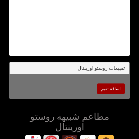
تقييمات روستو اورينتال
اضافة تقيم
مطاعم شبيهه روستو
اورينتال