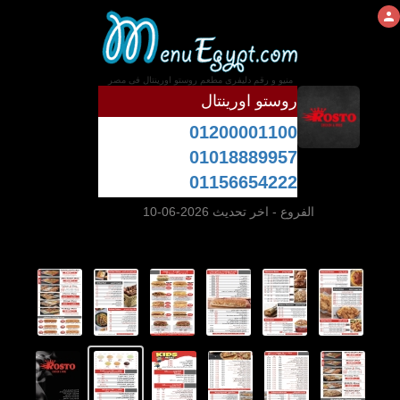
منيو و رقم دليفرى مطعم روستو اورينتال فى مصر
روستو اورينتال
01200001100
01018889957
01156654222
الفروع
- اخر تحديث 2026-06-10