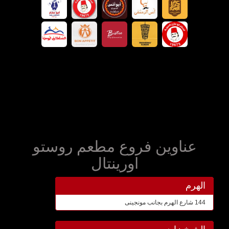
عناوين فروع مطعم روستو
اورينتال
الهرم
144 شارع الهرم بجانب مونجينى