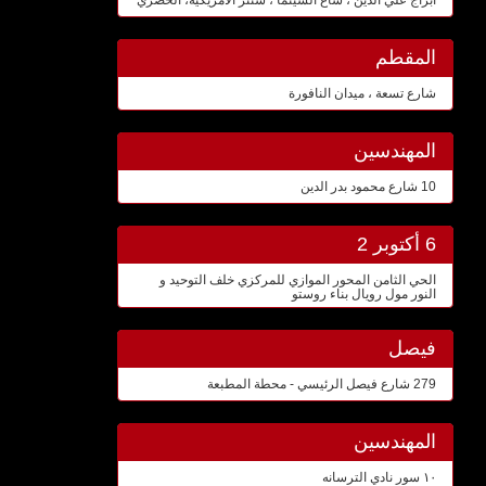
ابراج علي الدين ، شاع السينما ، سنتر الامريكية، الحصري
المقطم
شارع تسعة ، ميدان النافورة
المهندسين
10 شارع محمود بدر الدين
6 أكتوبر 2
الحي الثامن المحور الموازي للمركزي خلف التوحيد و
النور مول رويال بناء روستو
فيصل
279 شارع فيصل الرئيسي - محطة المطبعة
المهندسين
١٠ سور نادي الترسانه