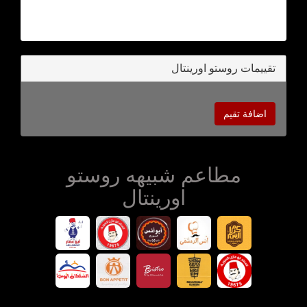
تقييمات روستو اورينتال
اضافة تقيم
مطاعم شبيهه روستو
اورينتال