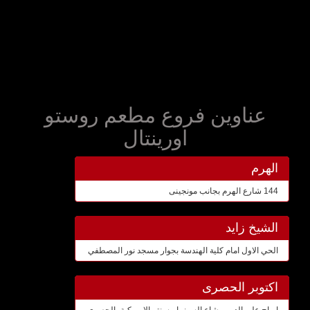
عناوين فروع مطعم روستو
اورينتال
الهرم
144 شارع الهرم بجانب مونجينى
الشيخ زايد
الحي الاول امام كلية الهندسة بجوار مسجد نور المصطفي
اكتوبر الحصرى