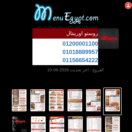
منيو و رقم دليفرى مطعم روستو اورينتال فى مصر
روستو اورينتال
01200001100
01018889957
01156654222
الفروع
- اخر تحديث 2026-06-10