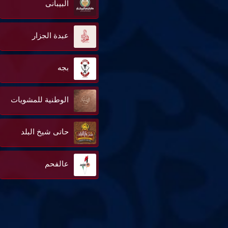
البيبانى
عبدة الجزار
بجه
الوطنية للمشويات
حاتى شيخ البلد
عالفحم