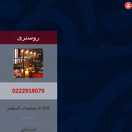
روسترى
0222918070
525 K مشاهدات المطعم
المناطق
المناطق