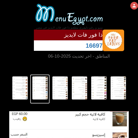
منيو و رقم دليفرى مطعم ذا فور فات لايديز فى مصر
ذا فور فات لايديز
16697
المناطق
- اخر تحديث 2025-10-06