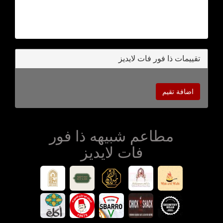
تقييمات ذا فور فات لايديز
اضافة تقيم
مطاعم شبيهه ذا فور
فات لايديز