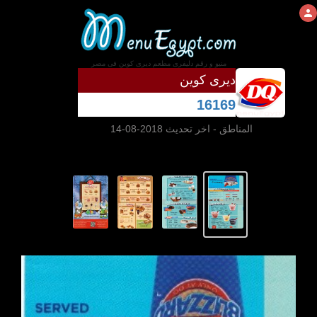
منيو و رقم دليفرى مطعم ديرى كوين فى مصر
ديرى كوين
16169
المناطق
- اخر تحديث 2018-08-14