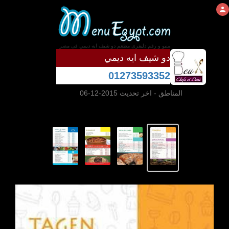
منيو و رقم دليفرى مطعم دو شيف ايه ديمي فى مصر
دو شيف ايه ديمي
01273593352
المناطق
- اخر تحديث 2015-12-06