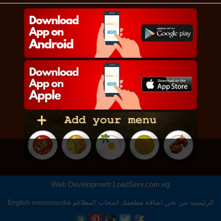
Web Development
LoadServ.com.eg
الرئيسية
من نحن
اضافة مطعمك
اصحاب المطاعم
menusaudia
English