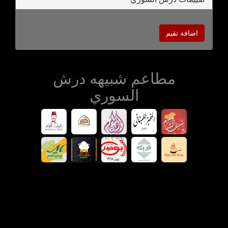
اضافة تقيم
مطاعم شبيهه درش
السوري