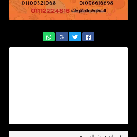
@
تقييمات درش السوري