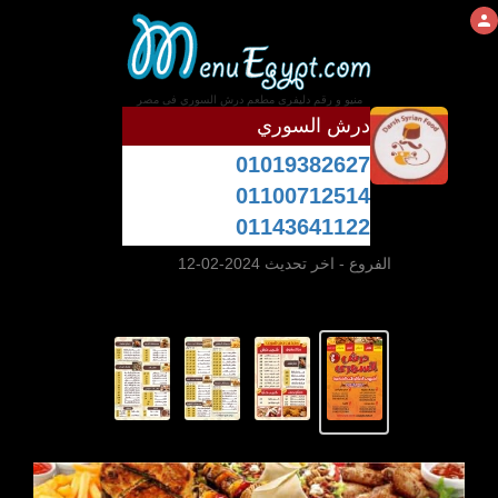
منيو و رقم دليفرى مطعم درش السوري فى مصر
درش السوري
01019382627
01100712514
01143641122
الفروع
- اخر تحديث 2024-02-12