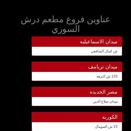
عناوين فروع مطعم درش
السوري
ميدان الاسماعيليه
ش كمال الشافعي
ميدان تريامف
133 ش النزهه
مصر الجديده
ميدان صلاح الدين
الكوربه
15 ش الصومال