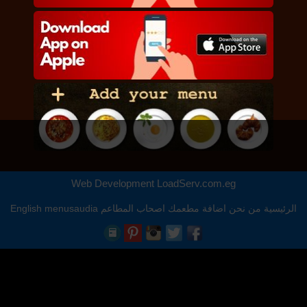
Web Development
LoadServ.com.eg
الرئيسية
من نحن
اضافة مطعمك
اصحاب المطاعم
menusaudia
English