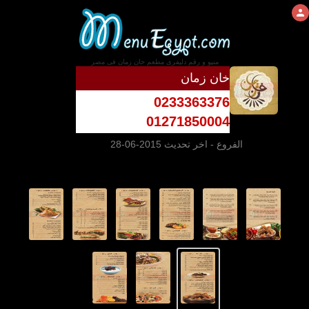
منيو و رقم دليفرى مطعم خان زمان فى مصر
خان زمان
0233363376
01271850004
الفروع
- اخر تحديث 2015-06-28