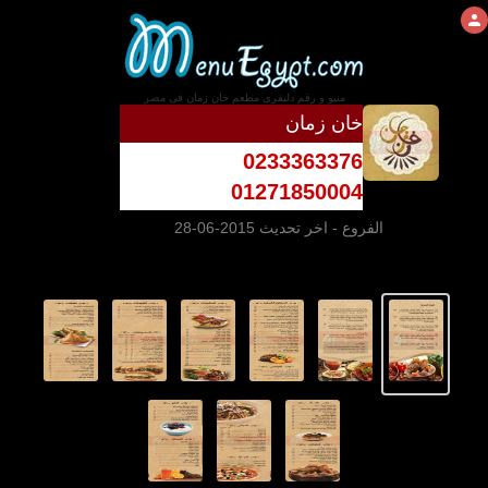
منيو و رقم دليفرى مطعم خان زمان فى مصر
خان زمان
0233363376
01271850004
الفروع
- اخر تحديث 2015-06-28