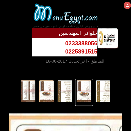
منيو و رقم دليفرى مطعم حلواني المهندسين فى مصر
حلواني المهندسين
0233388056
0225891515
المناطق
- اخر تحديث 2017-08-16