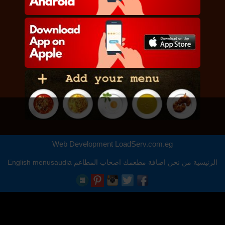
Web Development
LoadServ.com.eg
الرئيسية
من نحن
اضافة مطعمك
اصحاب المطاعم
menusaudia
English