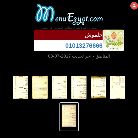
منيو و رقم دليفرى مطعم حلموش فى مصر
حلموش
01013276666
المناطق
- اخر تحديث 2017-07-08