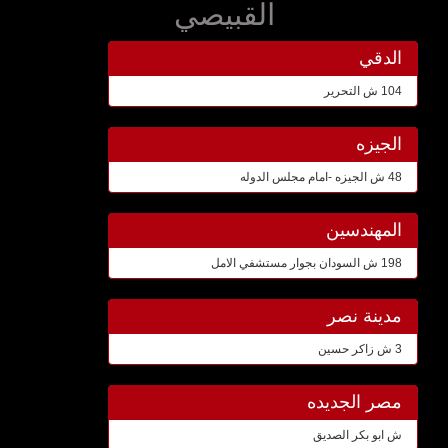
القبيصي
الدقي
104 ش التحرير
الجيزه
48 ش الجيزه -امام مجلس الدوله
المهندسين
198 ش السودان بجوار مستشفي الامل
مدينة نصر
3 ش زاكر حسين
مصر الجديده
ش ابو بكر الصديق