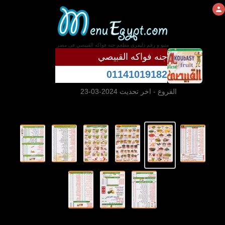
منيو و رقم دليفرى مطعم جنه فواكه القبيصي فى مصر
جنه فواكه القبيصي
01141019182
الفروع
- اخر تحديث 2024-03-23