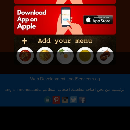
Web Development
LoadServ.com.eg
الرئيسية
من نحن
اضافة مطعمك
اصحاب المطاعم
menusaudia
English