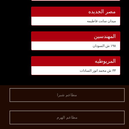
مصر الجديده
ميدان سانت فاطيمه
المهندسين
١٩٨ ش السودان
المريوطيه
٣٣ ش محمد انور السادات
مطاعم شبرا
مطاعم الهرم