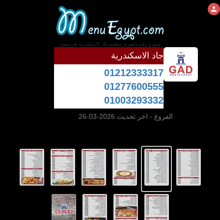
منيو و رقم دليفرى مطعم جاد الاسكندرية فى مصر
جاد الاسكندرية
01212333317
01277600555
01003293332
الفروع
- اخر تحديث 2026-03-26