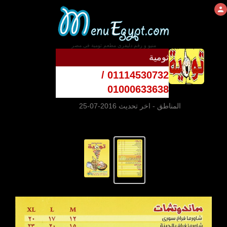
منيو و رقم دليفرى مطعم ثومية فى مصر
ثومية
01114530732 /
01000633638
المناطق
- اخر تحديث 2016-07-25