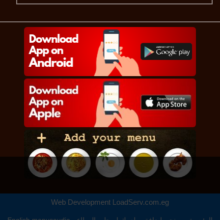
Web Development
LoadServ.com.eg
الرئيسية
من نحن
اضافة مطعمك
اصحاب المطاعم
menusaudia
English