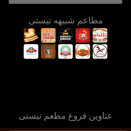
مطاعم شبيهه تيستى
عناوين فروع مطعم تيستى