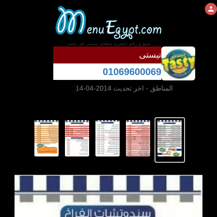
منيو و رقم دليفرى مطعم تيستى فى مصر
تيستى
01069600069
المناطق
- اخر تحديث 2014-04-14