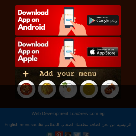
Web Development
LoadServ.com.eg
الرئيسية
من نحن
اضافة مطعمك
اصحاب المطاعم
menusaudia
English