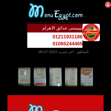
منيو و رقم دليفرى مطعم تيبيستى حدائق الاهرام فى مصر
تيبيستى حدائق الاهرام
01211931186
01065244465
المناطق
- اخر تحديث 2023-07-08