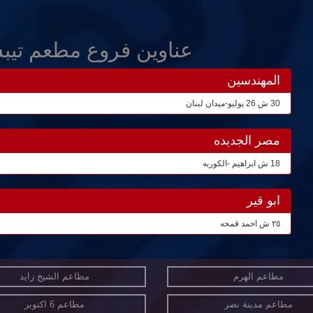
عناوين فروع مطعم تيب
المهندسين
30 ش 26 يوليو-ميدان لبنان
مصر الجديده
18 ش ابراهيم -الكوربه
ابو قير
٢٥ ش احمد قمحه
مطاعم الهرم
مطاعم الشيخ زايد
مطاعم مدينة نصر
مطاعم 6 اكتوبر