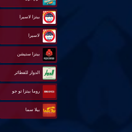
بيتزا لاسيرا
لاسيرا
بيتزا ستيشن
الدوار للفطائر
روما بيتزا تو جو
بيلا سما