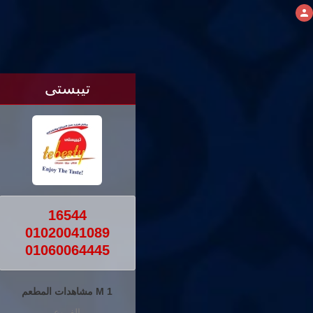
تيبستى
16544
01020041089
01060064445
1 M مشاهدات المطعم
الفروع