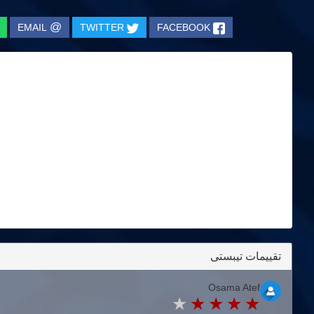
@
EMAIL
TWITTER
FACEBOOK
تقييمات تيبستى
Osama Atef