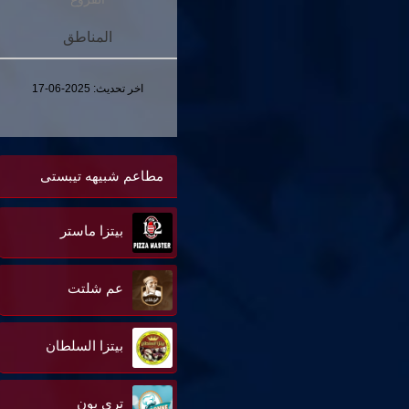
المناطق
اخر تحديث:
2025-06-17
مطاعم شبيهه تيبستى
بيتزا ماستر
عم شلتت
بيتزا السلطان
تري بون