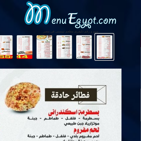
منيو و رقم دليفرى مطعم تيبستى فى مصر