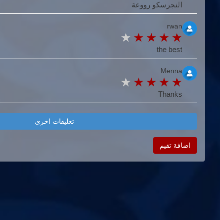
النجرسكو رووعة
rwan
the best
Menna
Thanks
تعليقات اخرى
اضافة تقيم