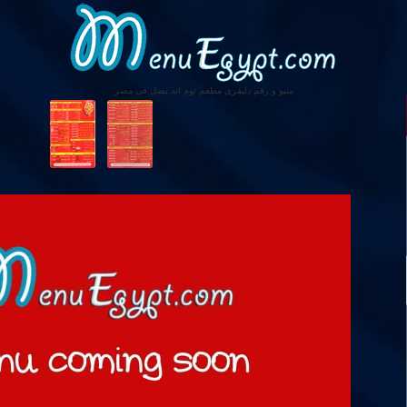
منيو و رقم دليفرى مطعم توم اند بصل فى مصر