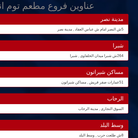
عناوين فروع مطعم توم ا
مدينة نصر
5ش النصر امام ش عباس العقاد , مدينة نصر
شبرا
264ش شبرا ميدان الخلفاوى , شبرا
مساكن شيراتون
51عمارات صقر قريش , مساكن شيراتون
الرحاب
السوق التجارى , مدينة الرحاب
وسط البلد
8ش طلعت حرب , وسط البلد