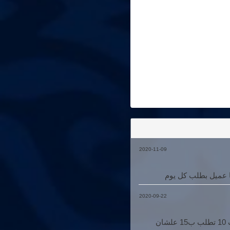
2020-11-09
ا عميل بطلب كل يوم
2020-09-22
@kareem علشان المكرونه مابتشبعش وبدل ماتطلب علبه ب 10 تطلب ب15 علشان