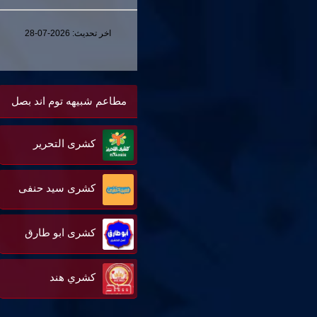
اخر تحديث:
2026-07-28
مطاعم شبيهه توم اند بصل
كشرى التحرير
كشرى سيد حنفى
كشرى ابو طارق
كشري هند