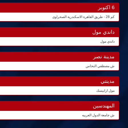
6 اكتوبر
كم 28 - طريق القاهرة الاسكندرية الصحراوى
داندي مول
داندي مول
مدينة نصر
ش مصطفي النحاس
مدينتي
مول ارابيسك
المهندسين
ش جامعة الدول العربيه