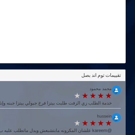
تقييمات توم اند بصل
محمد محمود
خدمة الطلب زي الزفت طلبت بيتزا فرخ جبولي بيتزا جبنه وإن
hussein