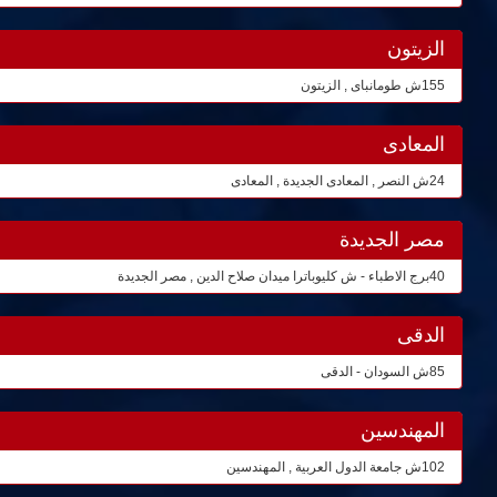
الزيتون
155ش طومانباى , الزيتون
المعادى
24ش النصر , المعادى الجديدة , المعادى
مصر الجديدة
40برج الاطباء - ش كليوباترا ميدان صلاح الدين , مصر الجديدة
الدقى
85ش السودان - الدقى
المهندسين
102ش جامعة الدول العربية , المهندسين