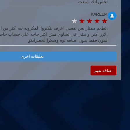
تحس انك شبعت
KAREEM
الطعم ممتاز بس نفسي اعرف بتكتروا المكرونه ليه اكتر من الار
الارز اكتر او يبقي في تساوي مش اكتر حاجه علي حساب حاجه 
لمون فقط بدون اضافه توم وشكرا لحضراتكو
تعليقات اخرى
اضافة تقيم