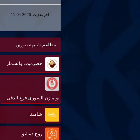
اخر تحديث:
2026-04-11
مطاعم شبيهه تنورين
حضرموت والسمار
ابو مازن السورى فرع الدقى
شامينا
روح دمشق