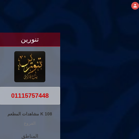
تنورين
01115757448
108 K مشاهدات المطعم
الفروع
المناطق