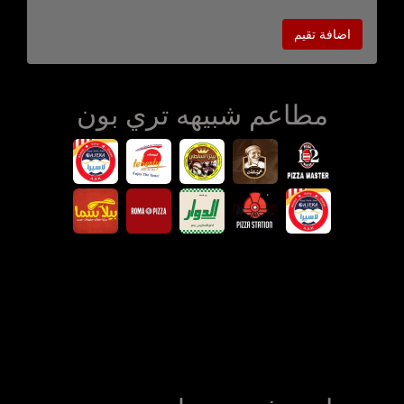
اضافة تقيم
مطاعم شبيهه تري بون