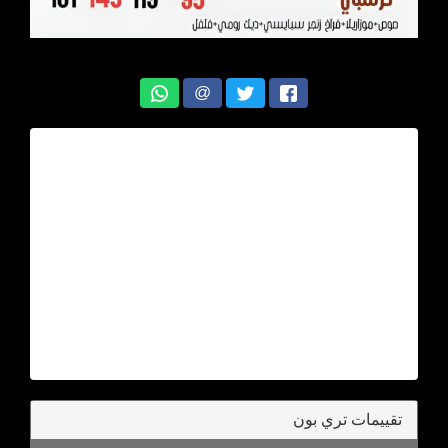
@
تقييمات تري بون