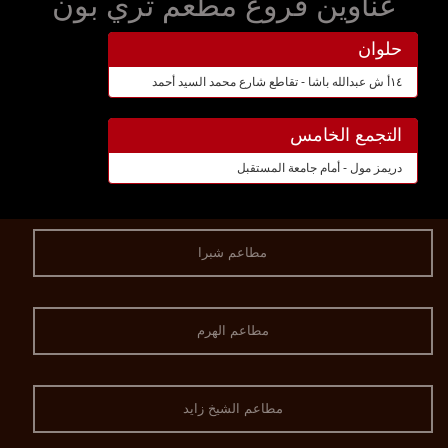
عناوين فروع مطعم تري بون
حلوان
١٤أ ش عبدالله باشا - تقاطع شارع محمد السيد أحمد
التجمع الخامس
دريمز مول - أمام جامعة المستقبل
مطاعم شبرا
مطاعم الهرم
مطاعم الشيخ زايد