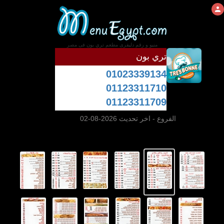
منيو و رقم دليفرى مطعم تري بون فى مصر
تري بون
01023339134
01123311710
01123311709
الفروع
- اخر تحديث 2026-08-02