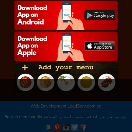
Web Development
LoadServ.com.eg
الرئيسية
من نحن
اضافة مطعمك
اصحاب المطاعم
menusaudia
English