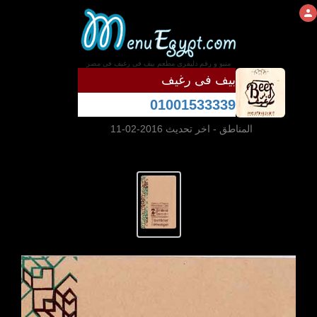
منيو و رقم دليفرى مطعم بيف فى رغيف فى مصر
بيف فى رغيف
01001533339
المناطق
- اخر تحديث 2016-02-11