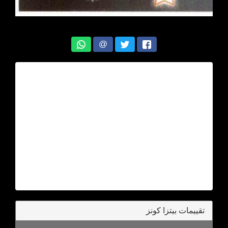
@
تقييمات بيتزا كونز