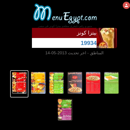
منيو و رقم دليفرى مطعم بيتزا كونز فى مصر
بيتزا كونز
19934
المناطق
- اخر تحديث 2013-05-14