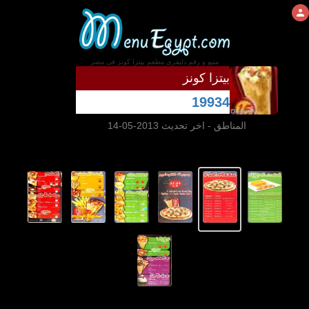
منيو و رقم دليفرى مطعم بيتزا كونز فى مصر
بيتزا كونز
19934
المناطق
- اخر تحديث 2013-05-14