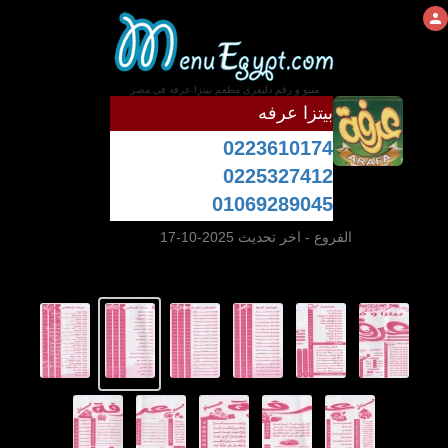
منيو و رقم دليفرى مطعم بيتزا عرفه فى مصر
بيتزا عرفه
0223610174
0225327412
01069289045
الفروع
- اخر تحديث 2025-10-17