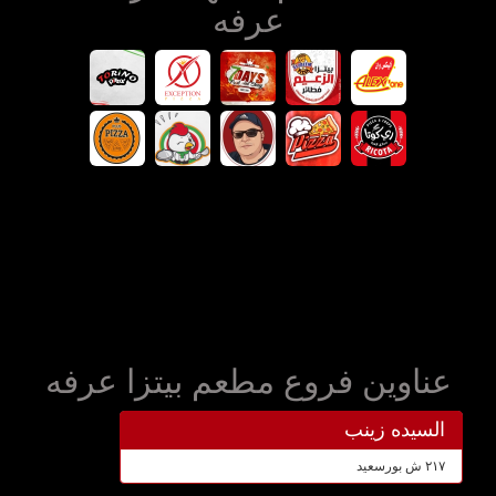
عرفه
عناوين فروع مطعم بيتزا عرفه
السيده زينب
٢١٧ ش بورسعيد