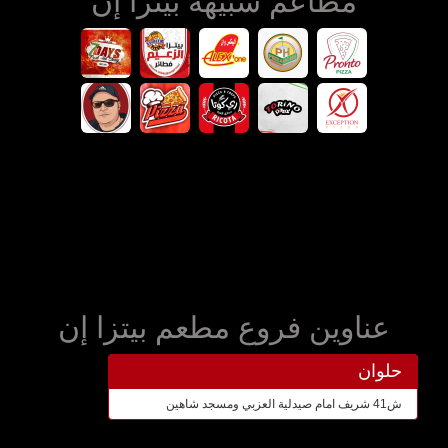
مطاعم شبيهه بيتزا إن
عناوين فروع مطعم بيتزا إن
حلوان
ش41 شريف امام صيدلية العزبي ومسجد شاهين