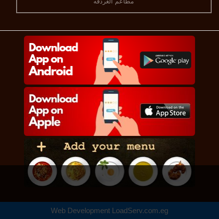
مطاعم الغردقه
Web Development
LoadServ.com.eg