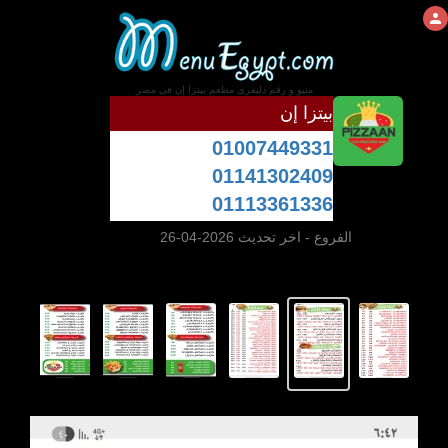
منيو و رقم دليفرى مطعم بيتزا إن فى مصر
بيتزا إن
01007449331
01141302409
01113361336
الفروع
- اخر تحديث 2026-04-26