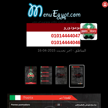
منيو و رقم دليفرى مطعم بومودورو فى مصر
بومودورو
01014444047
01014444046
المناطق
- اخر تحديث 2015-04-16