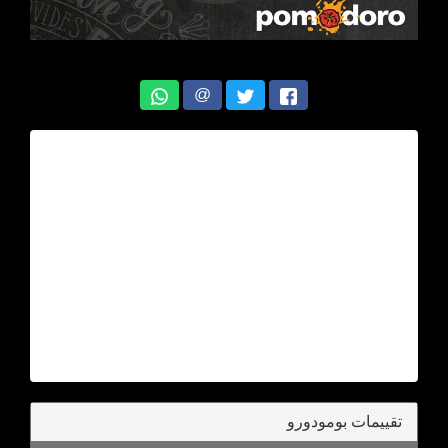
@
تقييمات بومودورو