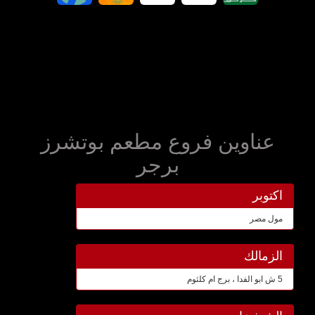
عناوين فروع مطعم بوتشرز
برجر
اكتوبر
مول مصر
الزمالك
5 ش ابو الفدا ، برج ام كلثوم