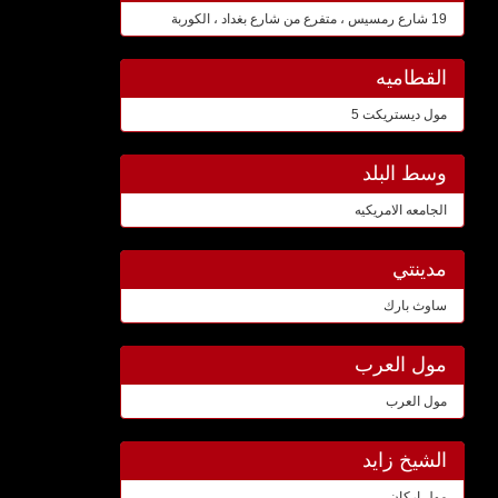
19 شارع رمسيس ، متفرع من شارع بغداد ، الكوربة
القطاميه
مول ديستريكت 5
وسط البلد
الجامعه الامريكيه
مدينتي
ساوث بارك
مول العرب
مول العرب
الشيخ زايد
مول اركان