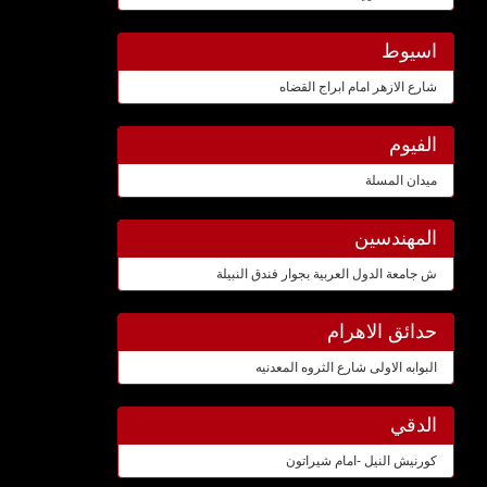
اسيوط
شارع الازهر امام ابراج القضاه
الفيوم
ميدان المسلة
المهندسين
ش جامعة الدول العربية بجوار فندق النبيلة
حدائق الاهرام
البوابه الاولى شارع الثروه المعدنيه
الدقي
كورنيش النيل -امام شيراتون