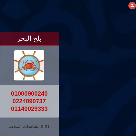
بلح البحر
01000900240
0224090737
01140029333
21 K مشاهدات المطعم
الفروع