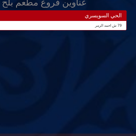
عناوين فروع مطعم بلح ا
الحي السويسري
79 ش احمد الزمر