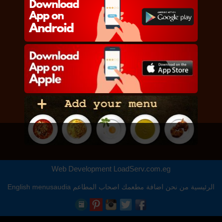
Web Development
LoadServ.com.eg
الرئيسية
من نحن
اضافة مطعمك
اصحاب المطاعم
menusaudia
English