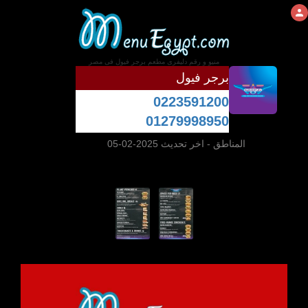
منيو و رقم دليفرى مطعم برجر فيول فى مصر
برجر فيول
0223591200
01279998950
المناطق
- اخر تحديث 2025-02-05