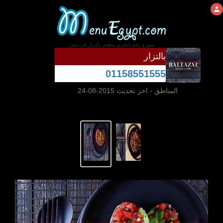
منيو و رقم دليفرى مطعم بالتزار فى مصر
بالتزار
01158551555
المناطق
- اخر تحديث 2015-08-24