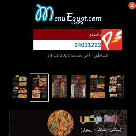
منيو و رقم دليفرى مطعم باستو فى مصر
باستو
24031222
المناطق
- اخر تحديث 2012-11-24