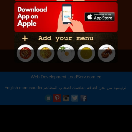
Web Development
LoadServ.com.eg
الرئيسية
من نحن
اضافة مطعمك
اصحاب المطاعم
menusaudia
English