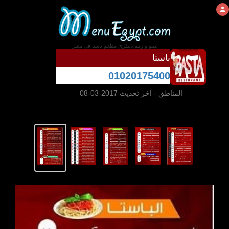
منيو و رقم دليفرى مطعم باستا فى مصر
باستا
01020175400
المناطق
- اخر تحديث 2017-03-08