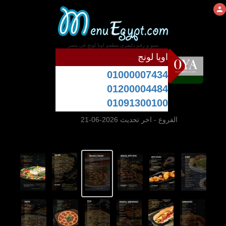
منيو و رقم دليفرى مطعم اويا لونج فى مصر
اويا لونج
01000007434
01200004484
01091300100
الفروع
- اخر تحديث 2026-06-21