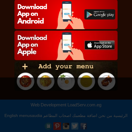
Web Development
LoadServ.com.eg
الرئيسية
من نحن
اضافة مطعمك
اصحاب المطاعم
menusaudia
English