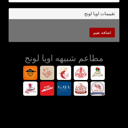
تقييمات اويا لونج
اضافة تقيم
مطاعم شبيهه اويا لونج