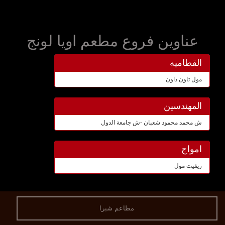
عناوين فروع مطعم اويا لونج
القطاميه
مول تاون داون
المهندسين
ش محمد محمود شعبان -ش جامعة الدول
امواج
ريفيت مول
مطاعم شبرا